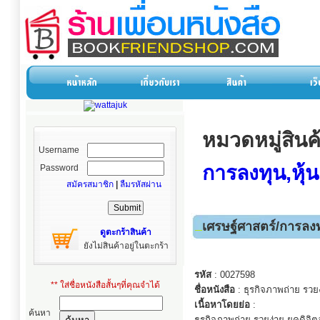
หมวดหมู่สินค
Username
การลงทุน,หุ้น
Password
สมัครสมาชิก
|
ลืมรหัสผ่าน
เศรษฐ์ศาสตร์/การลงทุ
ดูตะกร้าสินค้า
ยังไม่สินค้าอยู่ในตะกร้า
รหัส
: 0027598
** ใส่ชื่อหนังสือสั้นๆที่คุณจำได้
ชื่อหนังสือ
: ธุรกิจภาพถ่าย รวยง
เนื้อหาโดยย่อ
:
ค้นหา
ธุรกิจภาพถ่าย รวยง่าย ยุคดิจิต