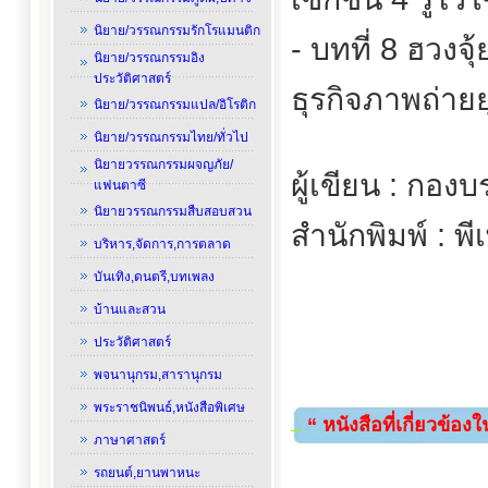
นิยาย/วรรณกรรมรักโรแมนติก
- บทที่ 8 ฮวง
นิยาย/วรรณกรรมอิง
ประวัติศาสตร์
ธุรกิจภาพถ่ายย
นิยาย/วรรณกรรมแปล/อิโรติก
นิยาย/วรรณกรรมไทย/ทั่วไป
นิยายวรรณกรรมผจญภัย/
ผู้เขียน : กอง
แฟนตาซี
นิยายวรรณกรรมสืบสอบสวน
สำนักพิมพ์ : พีเ
บริหาร,จัดการ,การตลาด
บันเทิง,ดนตรี,บทเพลง
บ้านและสวน
ประวัติศาสตร์
พจนานุกรม,สารานุกรม
พระราชนิพนธ์,หนังสือพิเศษ
“ หนังสือที่เกี่ยวข้อง
ภาษาศาสตร์
รถยนต์,ยานพาหนะ