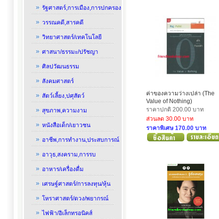
รัฐศาสตร์,การเมือง,การปกครอง
วรรณคดี,สารคดี
วิทยาศาสตร์/เทคโนโลยี
ศาสนา/ธรรมะ/ปรัชญา
ศิลปวัฒนธรรม
สังคมศาสตร์
ค่าของความว่างเปล่า (The
สัตว์เลี้ยง,ปศุสัตว์
Value of Nothing)
ราคาปกติ 200.00 บาท
สุขภาพ,ความงาม
ส่วนลด 30.00 บาท
หนังสือเด็ก/เยาวชน
ราคาพิเศษ 170.00 บาท
อาชีพ,การทำงาน,ประสบการณ์
อาวุธ,สงคราม,การรบ
อาหาร/เครื่องดื่ม
เศรษฐ์ศาสตร์/การลงทุน/หุ้น
โหราศาสตร์/ดวง/พยากรณ์
ไฟฟ้า/อิเล็กทรอนิคส์