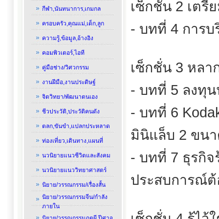
เซ็กชั่น 2 เตรี
กีฬา,นันทนาการ,เกมกล
ครอบครัว,คุณแม่,เด็ก,ลูก
- บทที่ 4 การ
ความรู้,ข้อมูล,อ้างอิง
คอมพิวเตอร์,ไอที
เซ็กชั่น 3 หล
คู่มือช่าง/วิศวกรรม
งานฝีมือ,งานประดิษฐ์
- บทที่ 5 ลงทุ
จิตวิทยา/พัฒนาตนเอง
- บทที่ 6 Koda
ชีวประวัติ,ประวัติคนดัง
ตลก,ขันขำ,แปลกประหลาด
มินิแล็บ 2 ขน
ท่องเที่ยว,เดินทาง,แผนที่
- บทที่ 7 ธุรก
นวนิยายแนวชีวิตและสังคม
นวนิยายแนววิทยาศาสตร์
ประสบการณ์ต้
นิยาย/วรรณกรรม/เรื่องสั้น
นิยาย/วรรณกรรมจีน/กำลัง
ภายใน
เซ็กชั่น 4 รู้ไว
นิยาย/วรรณกรรมภูตผี,ปีศาจ