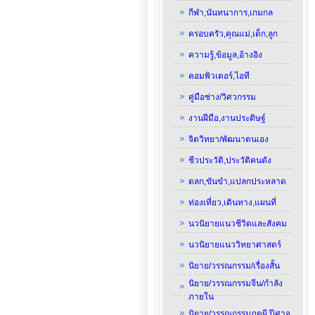
กีฬา,นันทนาการ,เกมกล
ครอบครัว,คุณแม่,เด็ก,ลูก
ความรู้,ข้อมูล,อ้างอิง
คอมพิวเตอร์,ไอที
คู่มือช่าง/วิศวกรรม
งานฝีมือ,งานประดิษฐ์
จิตวิทยา/พัฒนาตนเอง
ชีวประวัติ,ประวัติคนดัง
ตลก,ขันขำ,แปลกประหลาด
ท่องเที่ยว,เดินทาง,แผนที่
นวนิยายแนวชีวิตและสังคม
นวนิยายแนววิทยาศาสตร์
นิยาย/วรรณกรรม/เรื่องสั้น
นิยาย/วรรณกรรมจีน/กำลัง
ภายใน
นิยาย/วรรณกรรมภูตผี,ปีศาจ