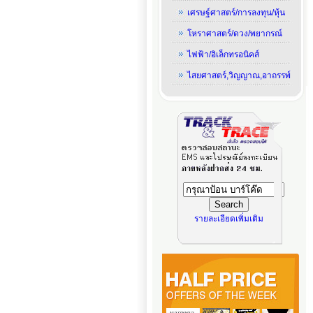
เศรษฐ์ศาสตร์/การลงทุน/หุ้น
โหราศาสตร์/ดวง/พยากรณ์
ไฟฟ้า/อิเล็กทรอนิคส์
ไสยศาสตร์,วิญญาณ,อาถรรพ์
รายละเอียดเพิ่มเติม