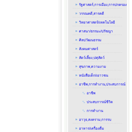
รัฐศาสตร์,การเมือง,การปกครอง
วรรณคดี,สารคดี
วิทยาศาสตร์/เทคโนโลยี
ศาสนา/ธรรมะ/ปรัชญา
ศิลปวัฒนธรรม
สังคมศาสตร์
สัตว์เลี้ยง,ปศุสัตว์
สุขภาพ,ความงาม
หนังสือเด็ก/เยาวชน
อาชีพ,การทำงาน,ประสบการณ์
อาชีพ
ประสบการณ์ชีวิต
การทำงาน
อาวุธ,สงคราม,การรบ
อาหาร/เครื่องดื่ม