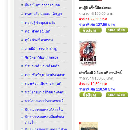
กีฬา,นันทนาการ,เกมกล
คนสู้ผี ครั้งนี้มีแต่สยอง
ราคาปกติ 150.00 บาท
ครอบครัว,คุณแม่,เด็ก,ลูก
ส่วนลด 22.50 บาท
ความรู้,ข้อมูล,อ้างอิง
ราคาพิเศษ 127.50 บาท
คอมพิวเตอร์,ไอที
คู่มือช่าง/วิศวกรรม
งานฝีมือ,งานประดิษฐ์
จิตวิทยา/พัฒนาตนเอง
ชีวประวัติ,ประวัติคนดัง
เล่าเรื่องผี 2 โดย นที ลานโพธิ์
ตลก,ขันขำ,แปลกประหลาด
ราคาปกติ 130.00 บาท
ท่องเที่ยว,เดินทาง,แผนที่
ส่วนลด 19.50 บาท
ราคาพิเศษ 110.50 บาท
นวนิยายแนวชีวิตและสังคม
นวนิยายแนววิทยาศาสตร์
นิยาย/วรรณกรรม/เรื่องสั้น
นิยาย/วรรณกรรมจีน/กำลัง
ภายใน
นิยาย/วรรณกรรมภูตผี,ปีศาจ