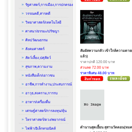
รัฐศาสตร์,การเมือง,การปกครอง
วรรณคดี,สารคดี
วิทยาศาสตร์/เทคโนโลยี
ศาสนา/ธรรมะ/ปรัชญา
ศิลปวัฒนธรรม
สังคมศาสตร์
สัมผัสความกลัว เข้าใกล้ความตา
แล้ว)
สัตว์เลี้ยง,ปศุสัตว์
ราคาปกติ 120.00 บาท
สุขภาพ,ความงาม
ส่วนลด 72.00 บาท
ราคาพิเศษ 48.00 บาท
หนังสือเด็ก/เยาวชน
อาชีพ,การทำงาน,ประสบการณ์
อาวุธ,สงคราม,การรบ
อาหาร/เครื่องดื่ม
เศรษฐ์ศาสตร์/การลงทุน/หุ้น
โหราศาสตร์/ดวง/พยากรณ์
ตำนานสุดเฮี้ยน สุสานวัดดอน(หมด
ไฟฟ้า/อิเล็กทรอนิคส์