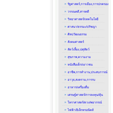
รัฐศาสตร์,การเมือง,การปกครอง
วรรณคดี,สารคดี
วิทยาศาสตร์/เทคโนโลยี
ศาสนา/ธรรมะ/ปรัชญา
ศิลปวัฒนธรรม
สังคมศาสตร์
สัตว์เลี้ยง,ปศุสัตว์
สุขภาพ,ความงาม
หนังสือเด็ก/เยาวชน
อาชีพ,การทำงาน,ประสบการณ์
อาวุธ,สงคราม,การรบ
อาหาร/เครื่องดื่ม
เศรษฐ์ศาสตร์/การลงทุน/หุ้น
โหราศาสตร์/ดวง/พยากรณ์
ไฟฟ้า/อิเล็กทรอนิคส์