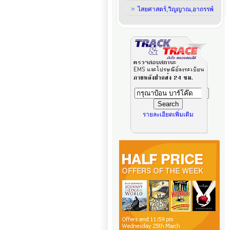
ไสยศาสตร์,วิญญาณ,อาถรรพ์
รายละเอียดเพิ่มเติม