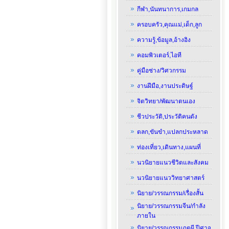
กีฬา,นันทนาการ,เกมกล
ครอบครัว,คุณแม่,เด็ก,ลูก
ความรู้,ข้อมูล,อ้างอิง
คอมพิวเตอร์,ไอที
คู่มือช่าง/วิศวกรรม
งานฝีมือ,งานประดิษฐ์
จิตวิทยา/พัฒนาตนเอง
ชีวประวัติ,ประวัติคนดัง
ตลก,ขันขำ,แปลกประหลาด
ท่องเที่ยว,เดินทาง,แผนที่
นวนิยายแนวชีวิตและสังคม
นวนิยายแนววิทยาศาสตร์
นิยาย/วรรณกรรม/เรื่องสั้น
นิยาย/วรรณกรรมจีน/กำลัง
ภายใน
นิยาย/วรรณกรรมภูตผี,ปีศาจ