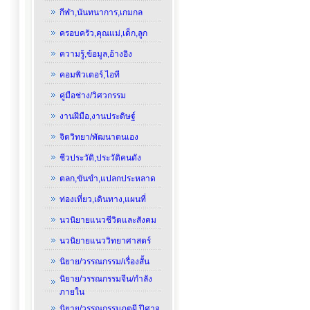
กีฬา,นันทนาการ,เกมกล
ครอบครัว,คุณแม่,เด็ก,ลูก
ความรู้,ข้อมูล,อ้างอิง
คอมพิวเตอร์,ไอที
คู่มือช่าง/วิศวกรรม
งานฝีมือ,งานประดิษฐ์
จิตวิทยา/พัฒนาตนเอง
ชีวประวัติ,ประวัติคนดัง
ตลก,ขันขำ,แปลกประหลาด
ท่องเที่ยว,เดินทาง,แผนที่
นวนิยายแนวชีวิตและสังคม
นวนิยายแนววิทยาศาสตร์
นิยาย/วรรณกรรม/เรื่องสั้น
นิยาย/วรรณกรรมจีน/กำลัง
ภายใน
นิยาย/วรรณกรรมภูตผี,ปีศาจ