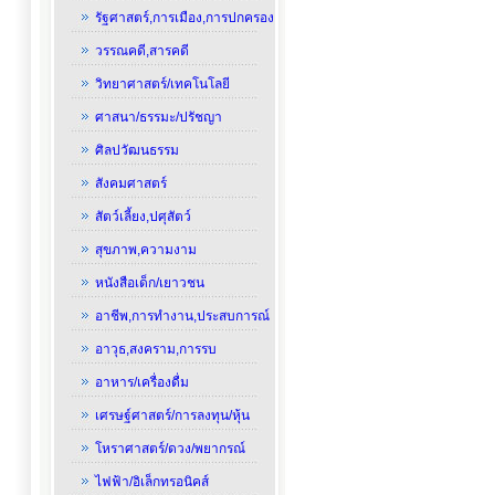
รัฐศาสตร์,การเมือง,การปกครอง
วรรณคดี,สารคดี
วิทยาศาสตร์/เทคโนโลยี
ศาสนา/ธรรมะ/ปรัชญา
ศิลปวัฒนธรรม
สังคมศาสตร์
สัตว์เลี้ยง,ปศุสัตว์
สุขภาพ,ความงาม
หนังสือเด็ก/เยาวชน
อาชีพ,การทำงาน,ประสบการณ์
อาวุธ,สงคราม,การรบ
อาหาร/เครื่องดื่ม
เศรษฐ์ศาสตร์/การลงทุน/หุ้น
โหราศาสตร์/ดวง/พยากรณ์
ไฟฟ้า/อิเล็กทรอนิคส์