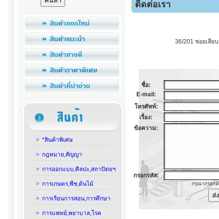
ติดต่อเรา
36/201 ซอยเลีย
ชื่อ:
E-mail:
โทรศัพท์:
เรื่อง:
ข้อความ:
*สินค้าพิเศษ
กฎหมาย,สัญญา
การออกแบบ,ศิลปะ,สถาปัตยฯ
กรอกรหัส:
การเกษตร,พืช,ต้นไม้
กรุณากรอกตั
การเรียนการสอน,การศึกษา
การแพทย์,พยาบาล,โรค