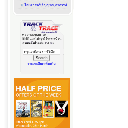
ไสยศาสตร์,วิญญาณ,อาถรรพ์
รายละเอียดเพิ่มเติม