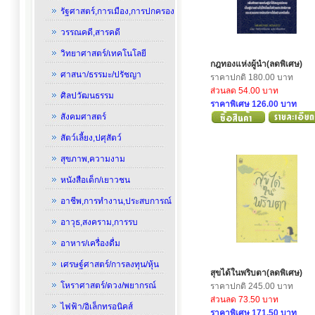
รัฐศาสตร์,การเมือง,การปกครอง
วรรณคดี,สารคดี
วิทยาศาสตร์/เทคโนโลยี
กฎทองแห่งผู้นำ(ลดพิเศษ)
ศาสนา/ธรรมะ/ปรัชญา
ราคาปกติ 180.00 บาท
ส่วนลด 54.00 บาท
ศิลปวัฒนธรรม
ราคาพิเศษ 126.00 บาท
สังคมศาสตร์
สัตว์เลี้ยง,ปศุสัตว์
สุขภาพ,ความงาม
หนังสือเด็ก/เยาวชน
อาชีพ,การทำงาน,ประสบการณ์
อาวุธ,สงคราม,การรบ
อาหาร/เครื่องดื่ม
เศรษฐ์ศาสตร์/การลงทุน/หุ้น
สุขได้ในพริบตา(ลดพิเศษ)
โหราศาสตร์/ดวง/พยากรณ์
ราคาปกติ 245.00 บาท
ส่วนลด 73.50 บาท
ไฟฟ้า/อิเล็กทรอนิคส์
ราคาพิเศษ 171.50 บาท