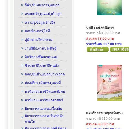
กีฬา,นันทนาการ,เกมกล
ครอบครัว,คุณแม่,เด็ก,ลูก
ความรู้,ข้อมูล,อ้างอิง
บุพนิวาส(ลดพิเศษ)
คอมพิวเตอร์,ไอที
ราคาปกติ 195.00 บาท
ส่วนลด 78.00 บาท
คู่มือช่าง/วิศวกรรม
ราคาพิเศษ 117.00 บาท
งานฝีมือ,งานประดิษฐ์
จิตวิทยา/พัฒนาตนเอง
ชีวประวัติ,ประวัติคนดัง
ตลก,ขันขำ,แปลกประหลาด
ท่องเที่ยว,เดินทาง,แผนที่
นวนิยายแนวชีวิตและสังคม
นวนิยายแนววิทยาศาสตร์
นิยาย/วรรณกรรม/เรื่องสั้น
แผนร้ายร่ายรัก(ลดพิเศษ)
นิยาย/วรรณกรรมจีน/กำลัง
ราคาปกติ 219.00 บาท
ภายใน
ส่วนลด 88.00 บาท
นิยาย/วรรณกรรมภูตผี,ปีศาจ