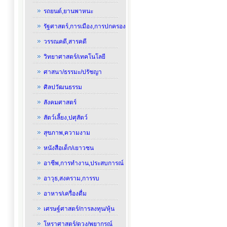
รถยนต์,ยานพาหนะ
รัฐศาสตร์,การเมือง,การปกครอง
วรรณคดี,สารคดี
วิทยาศาสตร์/เทคโนโลยี
ศาสนา/ธรรมะ/ปรัชญา
ศิลปวัฒนธรรม
สังคมศาสตร์
สัตว์เลี้ยง,ปศุสัตว์
สุขภาพ,ความงาม
หนังสือเด็ก/เยาวชน
อาชีพ,การทำงาน,ประสบการณ์
อาวุธ,สงคราม,การรบ
อาหาร/เครื่องดื่ม
เศรษฐ์ศาสตร์/การลงทุน/หุ้น
โหราศาสตร์/ดวง/พยากรณ์