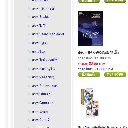
สนพ.สีแทน
สนพ.กรีนมายด์
สนพ.อินเลิฟ
สนพ.ไอวี่
สนพ.บลูบัตเตอร์ฟลาย
สนพ.อรุณ
สพน.อื่นๆ
ปาร์วานีห์ ราชินีบัลลังก์ผีเสื้อ
ราคาปกติ 265.00 บาท
สนพ.ไลต์ออฟเลิฟ
ส่วนลด 53.00 บาท
สนพ.ภัทร์โญธิน
ราคาพิเศษ 212.00 บาท
สนพ.พลอยชมพู
สนพ.อักษรศาสตร์
สนพ.เขียนฝัน
สนพ.Come on
สนพ.นกฮูก
สนพ.ลีลาวดี
Box Set หนังสือชุด Prince of Zod