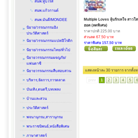
สนพ.ทู้บโรส
สนพ.แก้วกานต์
Multiple Loves ลุ้นรักเทใจ สาวใส
สนพ.มันดี/MONDEE
ฮอต (ลดพิเศษ)
นิยาย/วรรณกรรมอิง
ราคาปกติ 225.00 บาท
ประวัติศาสตร์
ส่วนลด 67.50 บาท
นิยาย/วรรณกรรมแปล/อิโรติก
ราคาพิเศษ 157.50 บาท
นิยาย/วรรณกรรมไทย/ทั่วไป
นิยายวรรณกรรมผจญภัย/
แฟนตาซี
แสดงหน้าละ 30 รายการ
นิยายวรรณกรรมสืบสอบสวน
บริหาร,จัดการ,การตลาด
prev
1
2
3
4
5
บันเทิง,ดนตรี,บทเพลง
บ้านและสวน
ประวัติศาสตร์
พจนานุกรม,สารานุกรม
พระราชนิพนธ์,หนังสือพิเศษ
ภาษาศาสตร์