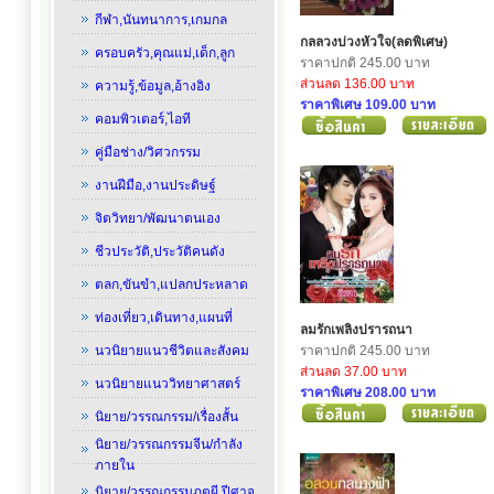
กีฬา,นันทนาการ,เกมกล
กลลวงบ่วงหัวใจ(ลดพิเศษ)
ครอบครัว,คุณแม่,เด็ก,ลูก
ราคาปกติ 245.00 บาท
ส่วนลด 136.00 บาท
ความรู้,ข้อมูล,อ้างอิง
ราคาพิเศษ 109.00 บาท
คอมพิวเตอร์,ไอที
คู่มือช่าง/วิศวกรรม
งานฝีมือ,งานประดิษฐ์
จิตวิทยา/พัฒนาตนเอง
ชีวประวัติ,ประวัติคนดัง
ตลก,ขันขำ,แปลกประหลาด
ท่องเที่ยว,เดินทาง,แผนที่
ลมรักเพลิงปรารถนา
นวนิยายแนวชีวิตและสังคม
ราคาปกติ 245.00 บาท
ส่วนลด 37.00 บาท
นวนิยายแนววิทยาศาสตร์
ราคาพิเศษ 208.00 บาท
นิยาย/วรรณกรรม/เรื่องสั้น
นิยาย/วรรณกรรมจีน/กำลัง
ภายใน
นิยาย/วรรณกรรมภูตผี,ปีศาจ