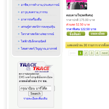
อาชีพ,การทำงาน,ประสบการณ์
อาวุธ,สงคราม,การรบ
ตอบตามใจ(ลดพิเศษ)
อาหาร/เครื่องดื่ม
ราคาปกติ 175.00 บาท
ส่วนลด 52.50 บาท
เศรษฐ์ศาสตร์/การลงทุน/หุ้น
ราคาพิเศษ 122.50 บาท
โหราศาสตร์/ดวง/พยากรณ์
ไฟฟ้า/อิเล็กทรอนิคส์
แสดงหน้าละ 30 รายการ
ไสยศาสตร์,วิญญาณ,อาถรรพ์
prev
1
2
3
4
next
รายละเอียดเพิ่มเติม