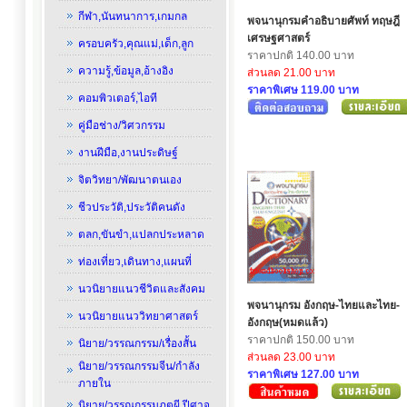
กีฬา,นันทนาการ,เกมกล
พจนานุกรมคำอธิบายศัพท์ ทฤษฎี
เศรษฐศาสตร์
ครอบครัว,คุณแม่,เด็ก,ลูก
ราคาปกติ 140.00 บาท
ความรู้,ข้อมูล,อ้างอิง
ส่วนลด 21.00 บาท
ราคาพิเศษ 119.00 บาท
คอมพิวเตอร์,ไอที
คู่มือช่าง/วิศวกรรม
งานฝีมือ,งานประดิษฐ์
จิตวิทยา/พัฒนาตนเอง
ชีวประวัติ,ประวัติคนดัง
ตลก,ขันขำ,แปลกประหลาด
ท่องเที่ยว,เดินทาง,แผนที่
นวนิยายแนวชีวิตและสังคม
พจนานุกรม อังกฤษ-ไทยและไทย-
นวนิยายแนววิทยาศาสตร์
อังกฤษ(หมดแล้ว)
ราคาปกติ 150.00 บาท
นิยาย/วรรณกรรม/เรื่องสั้น
ส่วนลด 23.00 บาท
นิยาย/วรรณกรรมจีน/กำลัง
ราคาพิเศษ 127.00 บาท
ภายใน
นิยาย/วรรณกรรมภูตผี,ปีศาจ