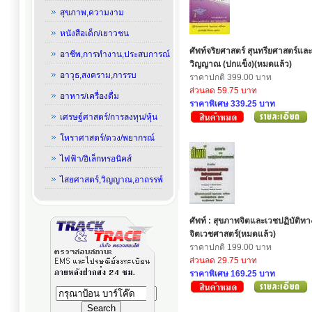
สุขภาพ,ความงาม
หนังสือเด็ก/เยาวชน
ศัพท์จริยศาสตร์ สุนทรียศาสตร์และ
อาชีพ,การทำงาน,ประสบการณ์
วิญญาณ (ปกแข็ง)(หมดแล้ว)
อาวุธ,สงคราม,การรบ
ราคาปกติ 399.00 บาท
ส่วนลด 59.75 บาท
อาหาร/เครื่องดื่ม
ราคาพิเศษ 339.25 บาท
เศรษฐ์ศาสตร์/การลงทุน/หุ้น
โหราศาสตร์/ดวง/พยากรณ์
ไฟฟ้า/อิเล็กทรอนิคส์
ไสยศาสตร์,วิญญาณ,อาถรรพ์
ศัพท์ : สุขภาพจิตและเวชปฏิบัติทา
จิตเวชศาสตร์(หมดแล้ว)
ราคาปกติ 199.00 บาท
ส่วนลด 29.75 บาท
ราคาพิเศษ 169.25 บาท