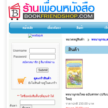
หมวดหมู่สินค้า
พจนานุกรม,ส
สินค้า
Username
Password
สมัครสมาชิก
|
ลืมรหัสผ่าน
ดูตะกร้าสินค้า
ยังไม่สินค้าอยู่ในตะกร้า
พจนานุกรมไทย ฉบับสรรหา (ปรับป
** ใส่ชื่อหนังสือสั้นๆที่คุณจำได้
ใหม่)
ราคาปกติ 150.00 บาท
ค้นหา