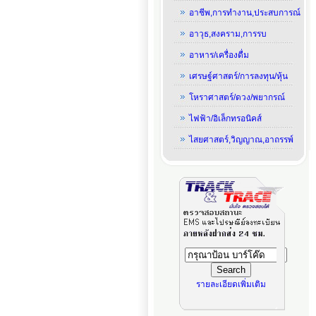
อาชีพ,การทำงาน,ประสบการณ์
อาวุธ,สงคราม,การรบ
อาหาร/เครื่องดื่ม
เศรษฐ์ศาสตร์/การลงทุน/หุ้น
โหราศาสตร์/ดวง/พยากรณ์
ไฟฟ้า/อิเล็กทรอนิคส์
ไสยศาสตร์,วิญญาณ,อาถรรพ์
รายละเอียดเพิ่มเติม