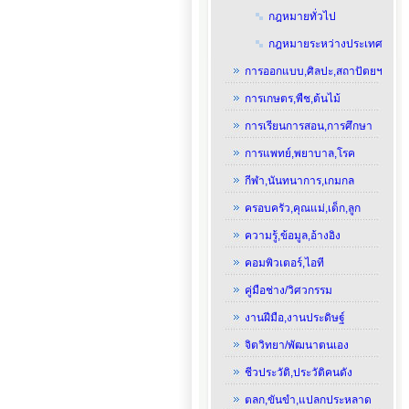
กฎหมายทั่วไป
กฎหมายระหว่างประเทศ
การออกแบบ,ศิลปะ,สถาปัตยฯ
การเกษตร,พืช,ต้นไม้
การเรียนการสอน,การศึกษา
การแพทย์,พยาบาล,โรค
กีฬา,นันทนาการ,เกมกล
ครอบครัว,คุณแม่,เด็ก,ลูก
ความรู้,ข้อมูล,อ้างอิง
คอมพิวเตอร์,ไอที
คู่มือช่าง/วิศวกรรม
งานฝีมือ,งานประดิษฐ์
จิตวิทยา/พัฒนาตนเอง
ชีวประวัติ,ประวัติคนดัง
ตลก,ขันขำ,แปลกประหลาด