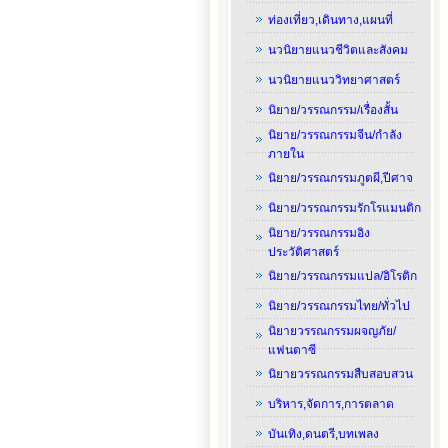
ท่องเที่ยว,เดินทาง,แผนที่
นวนิยายแนวชีวิตและสังคม
นวนิยายแนววิทยาศาสตร์
นิยาย/วรรณกรรม/เรื่องสั้น
นิยาย/วรรณกรรมจีน/กำลัง
ภายใน
นิยาย/วรรณกรรมภูตผี,ปีศาจ
นิยาย/วรรณกรรมรักโรแมนติก
นิยาย/วรรณกรรมอิง
ประวัติศาสตร์
นิยาย/วรรณกรรมแปล/อิโรติก
นิยาย/วรรณกรรมไทย/ทั่วไป
นิยายวรรณกรรมผจญภัย/
แฟนตาซี
นิยายวรรณกรรมสืบสอบสวน
บริหาร,จัดการ,การตลาด
บันเทิง,ดนตรี,บทเพลง