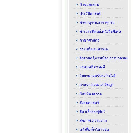
บ้านและสวน
ประวัติศาสตร์
พจนานุกรม,สารานุกรม
พระราชนิพนธ์,หนังสือพิเศษ
ภาษาศาสตร์
รถยนต์,ยานพาหนะ
รัฐศาสตร์,การเมือง,การปกครอง
วรรณคดี,สารคดี
วิทยาศาสตร์/เทคโนโลยี
ศาสนา/ธรรมะ/ปรัชญา
ศิลปวัฒนธรรม
สังคมศาสตร์
สัตว์เลี้ยง,ปศุสัตว์
สุขภาพ,ความงาม
หนังสือเด็ก/เยาวชน