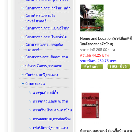
นิยาย/วรรณกรรมรักโรแมนติก
นิยาย/วรรณกรรมอิง
ประวัติศาสตร์
นิยาย/วรรณกรรมแปล/อิโรติก
นิยาย/วรรณกรรมไทย/ทั่วไป
Home and Location(การเลือกที่ตั
ไอเดียการวางผังบ้าน)
นิยายวรรณกรรมผจญภัย/
ราคาปกติ 295.00 บาท
แฟนตาซี
ส่วนลด 44.25 บาท
นิยายวรรณกรรมสืบสอบสวน
ราคาพิเศษ 250.75 บาท
บริหาร,จัดการ,การตลาด
บันเทิง,ดนตรี,บทเพลง
บ้านและสวน
ฮวงจุ้ย,ทำเลที่ตั้ง
การจัดสวน,ตกแต่งสวน
การสร้างบ้าน,ตกแต่งบ้าน
การออกแบบ,การก่อสร้าง
เฟอร์นิเจอร์,ของตกแต่ง
ต้องรอบคอบรอบรู้ ก่อนซื้อบ้าน อ