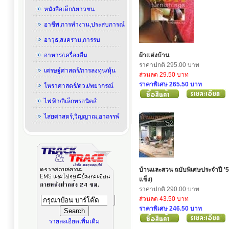
หนังสือเด็ก/เยาวชน
อาชีพ,การทำงาน,ประสบการณ์
อาวุธ,สงคราม,การรบ
อาหาร/เครื่องดื่ม
ผ้าแต่งบ้าน
ราคาปกติ 295.00 บาท
เศรษฐ์ศาสตร์/การลงทุน/หุ้น
ส่วนลด 29.50 บาท
ราคาพิเศษ 265.50 บาท
โหราศาสตร์/ดวง/พยากรณ์
ไฟฟ้า/อิเล็กทรอนิคส์
ไสยศาสตร์,วิญญาณ,อาถรรพ์
บ้านและสวน ฉบับพิเศษประจำปี '5
แข็ง)
ราคาปกติ 290.00 บาท
ส่วนลด 43.50 บาท
ราคาพิเศษ 246.50 บาท
รายละเอียดเพิ่มเติม