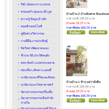
กีฬา,นันทนาการ,เกมกล
ครอบครัว,คุณแม่,เด็ก,ลูก
บ้านบ้าน 2 บ้านฉันสวย ฉันแต่งเอ
ราคาปกติ 195.00 บาท
ความรู้,ข้อมูล,อ้างอิง
ส่วนลด 29.25 บาท
คอมพิวเตอร์,ไอที
ราคาพิเศษ 165.75 บาท
คู่มือช่าง/วิศวกรรม
งานฝีมือ,งานประดิษฐ์
จิตวิทยา/พัฒนาตนเอง
ชีวประวัติ,ประวัติคนดัง
ตลก,ขันขำ,แปลกประหลาด
ท่องเที่ยว,เดินทาง,แผนที่
นวนิยายแนวชีวิตและสังคม
บ้านบ้าน 1 ช้าๆ แต่ว่ายั่งยืน
นวนิยายแนววิทยาศาสตร์
ราคาปกติ 195.00 บาท
ส่วนลด 29.25 บาท
นิยาย/วรรณกรรม/เรื่องสั้น
ราคาพิเศษ 165.75 บาท
นิยาย/วรรณกรรมจีน/กำลัง
ภายใน
นิยาย/วรรณกรรมภูตผี,ปีศาจ