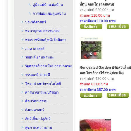
ที่ดิน คอนโด (ลดพิเศษ)
คู่มือแม่บ้าน,พ่อบ้าน
ราคาปกติ 220.00 บาท
การซ่อมแซมดูแลบ้าน
ส่วนลด 110.00 บาท
ราคาพิเศษ 110.00 บาท
ประวัติศาสตร์
พจนานุกรม,สารานุกรม
พระราชนิพนธ์,หนังสือพิเศษ
ภาษาศาสตร์
รถยนต์,ยานพาหนะ
รัฐศาสตร์,การเมือง,การปกครอง
Renovated Garden ปรับสวนใหม่
ตอบโจทย์การใช้งาน(ปกแข็ง)
วรรณคดี,สารคดี
ราคาปกติ 420.00 บาท
วิทยาศาสตร์/เทคโนโลยี
ส่วนลด 63.00 บาท
ราคาพิเศษ 357.00 บาท
ศาสนา/ธรรมะ/ปรัชญา
ศิลปวัฒนธรรม
สังคมศาสตร์
สัตว์เลี้ยง,ปศุสัตว์
สุขภาพ,ความงาม