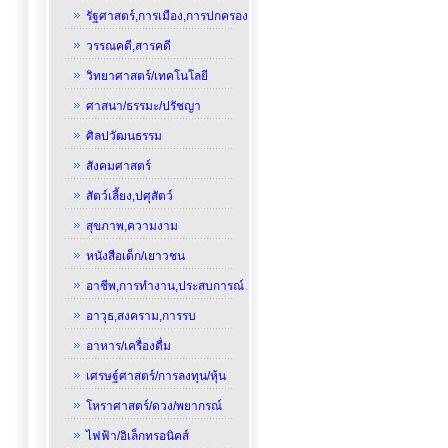
รัฐศาสตร์,การเมือง,การปกครอง
วรรณคดี,สารคดี
วิทยาศาสตร์/เทคโนโลยี
ศาสนา/ธรรมะ/ปรัชญา
ศิลปวัฒนธรรม
สังคมศาสตร์
สัตว์เลี้ยง,ปศุสัตว์
สุขภาพ,ความงาม
หนังสือเด็ก/เยาวชน
อาชีพ,การทำงาน,ประสบการณ์
อาวุธ,สงคราม,การรบ
อาหาร/เครื่องดื่ม
เศรษฐ์ศาสตร์/การลงทุน/หุ้น
โหราศาสตร์/ดวง/พยากรณ์
ไฟฟ้า/อิเล็กทรอนิคส์