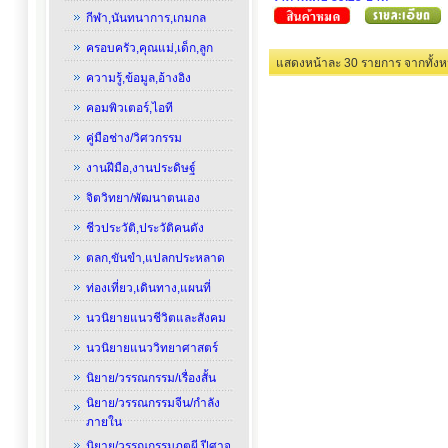
กีฬา,นันทนาการ,เกมกล
ครอบครัว,คุณแม่,เด็ก,ลูก
แสดงหน้าละ 30 รายการ
ความรู้,ข้อมูล,อ้างอิง
คอมพิวเตอร์,ไอที
คู่มือช่าง/วิศวกรรม
งานฝีมือ,งานประดิษฐ์
จิตวิทยา/พัฒนาตนเอง
ชีวประวัติ,ประวัติคนดัง
ตลก,ขันขำ,แปลกประหลาด
ท่องเที่ยว,เดินทาง,แผนที่
นวนิยายแนวชีวิตและสังคม
นวนิยายแนววิทยาศาสตร์
นิยาย/วรรณกรรม/เรื่องสั้น
นิยาย/วรรณกรรมจีน/กำลัง
ภายใน
นิยาย/วรรณกรรมภูตผี,ปีศาจ