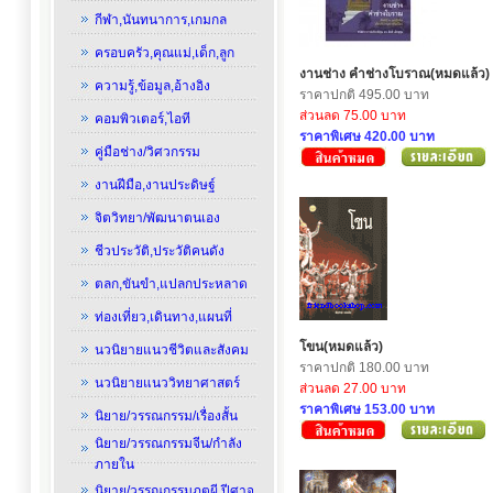
กีฬา,นันทนาการ,เกมกล
ครอบครัว,คุณแม่,เด็ก,ลูก
งานช่าง คำช่างโบราณ(หมดแล้ว)
ความรู้,ข้อมูล,อ้างอิง
ราคาปกติ 495.00 บาท
ส่วนลด 75.00 บาท
คอมพิวเตอร์,ไอที
ราคาพิเศษ 420.00 บาท
คู่มือช่าง/วิศวกรรม
งานฝีมือ,งานประดิษฐ์
จิตวิทยา/พัฒนาตนเอง
ชีวประวัติ,ประวัติคนดัง
ตลก,ขันขำ,แปลกประหลาด
ท่องเที่ยว,เดินทาง,แผนที่
โขน(หมดแล้ว)
นวนิยายแนวชีวิตและสังคม
ราคาปกติ 180.00 บาท
นวนิยายแนววิทยาศาสตร์
ส่วนลด 27.00 บาท
ราคาพิเศษ 153.00 บาท
นิยาย/วรรณกรรม/เรื่องสั้น
นิยาย/วรรณกรรมจีน/กำลัง
ภายใน
นิยาย/วรรณกรรมภูตผี,ปีศาจ