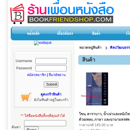
หมวดหมู่สินค้า
ศิลปวัฒนธร
สินค้า
Username
Password
สมัครสมาชิก
|
ลืมรหัสผ่าน
ดูตะกร้าสินค้า
ยังไม่สินค้าอยู่ในตะกร้า
โขน, คาราบาว, น้ำเน่าและหนังไท
** ใส่ชื่อหนังสือสั้นๆที่คุณจำได้
ด้วยเพลง, ภาษา เเละนานามหรสพ
ราคาปกติ 185.00 บาท
ค้นหา