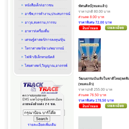
หนังสือเด็ก/เยาวชน
ทัศนศิลป์(หมดแล้ว)
ราคาปกติ 80.00 บาท
อาชีพ,การทำงาน,ประสบการณ์
ส่วนลด 8.00 บาท
อาวุธ,สงคราม,การรบ
ราคาพิเศษ 72.00 บาท
อาหาร/เครื่องดื่ม
เศรษฐ์ศาสตร์/การลงทุน/หุ้น
โหราศาสตร์/ดวง/พยากรณ์
ไฟฟ้า/อิเล็กทรอนิคส์
ไสยศาสตร์,วิญญาณ,อาถรรพ์
วัฒนธรรมบันเทิงในชาติไทย(ลดพิ
(หมดแล้ว)
ราคาปกติ 255.00 บาท
ส่วนลด 76.50 บาท
ราคาพิเศษ 178.50 บาท
รายละเอียดเพิ่มเติม