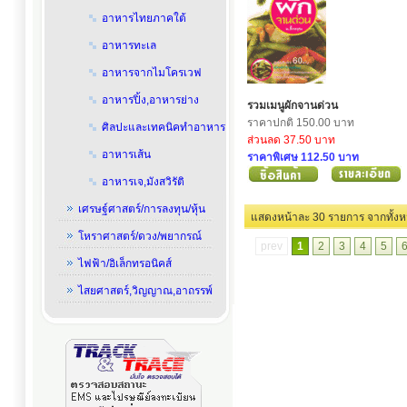
อาหารไทยภาคใต้
อาหารทะเล
อาหารจากไมโครเวฟ
อาหารปิ้ง,อาหารย่าง
รวมเมนูผักจานด่วน
ราคาปกติ 150.00 บาท
ศิลปะและเทคนิคทำอาหาร
ส่วนลด 37.50 บาท
อาหารเส้น
ราคาพิเศษ 112.50 บาท
อาหารเจ,มังสวิรัติ
เศรษฐ์ศาสตร์/การลงทุน/หุ้น
แสดงหน้าละ 30 รายการ
โหราศาสตร์/ดวง/พยากรณ์
prev
1
2
3
4
5
ไฟฟ้า/อิเล็กทรอนิคส์
ไสยศาสตร์,วิญญาณ,อาถรรพ์