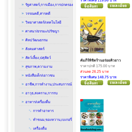
ราคาพิเศษ 119.00 บาท
รัฐศาสตร์,การเมือง,การปกครอง
วรรณคดี,สารคดี
วิทยาศาสตร์/เทคโนโลยี
ศาสนา/ธรรมะ/ปรัชญา
ศิลปวัฒนธรรม
สังคมศาสตร์
สัตว์เลี้ยง,ปศุสัตว์
คัมภีร์พิชิตร้านอร่อยคิวยาว
ราคาปกติ 175.00 บาท
สุขภาพ,ความงาม
ส่วนลด 26.25 บาท
หนังสือเด็ก/เยาวชน
ราคาพิเศษ 148.75 บาท
อาชีพ,การทำงาน,ประสบการณ์
อาวุธ,สงคราม,การรบ
อาหาร/เครื่องดื่ม
การทำอาหาร
ทำขนม,ของหวาน,เบเกอรี่
เครื่องดื่ม