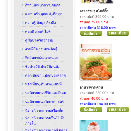
กีฬา,นันทนาการ,เกมกล
อร่อยง่ายๆ สไตล์อิ๊ก
ครอบครัว,คุณแม่,เด็ก,ลูก
ราคาปกติ 395.00 บาท
ส่วนลด 79.00 บาท
ความรู้,ข้อมูล,อ้างอิง
ราคาพิเศษ 316.00 บาท
คอมพิวเตอร์,ไอที
คู่มือช่าง/วิศวกรรม
งานฝีมือ,งานประดิษฐ์
จิตวิทยา/พัฒนาตนเอง
ชีวประวัติ,ประวัติคนดัง
ตลก,ขันขำ,แปลกประหลาด
ท่องเที่ยว,เดินทาง,แผนที่
อาหารจานด่วน
นวนิยายแนวชีวิตและสังคม
ราคาปกติ 230.00 บาท
ส่วนลด 46.00 บาท
นวนิยายแนววิทยาศาสตร์
ราคาพิเศษ 184.00 บาท
นิยาย/วรรณกรรม/เรื่องสั้น
นิยาย/วรรณกรรมจีน/กำลัง
ภายใน
นิยาย/วรรณกรรมภูตผี,ปีศาจ