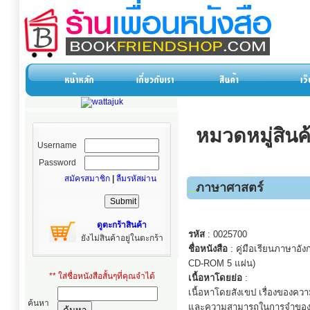
หมวดหมู่สินค
Username
Password
สมัครสมาชิก
|
ลืมรหัสผ่าน
ภาษาศาสตร์
ดูตะกร้าสินค้า
รหัส
: 0025700
ยังไม่สินค้าอยู่ในตะกร้า
ชื่อหนังสือ
: คู่มือเรียนภาษาอังก
CD-ROM 5 แผ่น)
** ใส่ชื่อหนังสือสั้นๆที่คุณจำได้
เนื้อหาโดยย่อ
:
เนื้อหาโดยสังเขป เรื่องของควา
ค้นหา
และความสามารถในการจำของคน