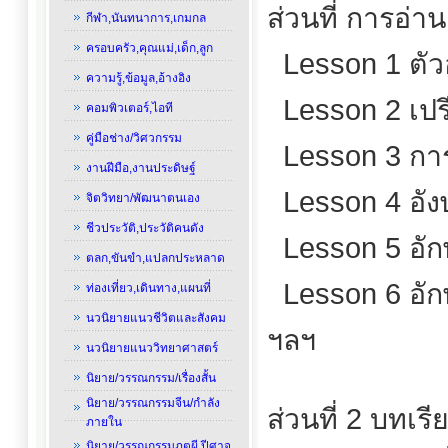
ส่วนที่ การอ่
กีฬา,นันทนาการ,เกมกล
ครอบครัว,คุณแม่,เด็ก,ลูก
Lesson 1 ตัว
ความรู้,ข้อมูล,อ้างอิง
Lesson 2 เปร
คอมพิวเตอร์,ไอที
คู่มือช่าง/วิศวกรรม
Lesson 3 กา
งานฝีมือ,งานประดิษฐ์
Lesson 4 อั
จิตวิทยา/พัฒนาตนเอง
ชีวประวัติ,ประวัติคนดัง
Lesson 5 อั
ตลก,ขันขำ,แปลกประหลาด
Lesson 6 อั
ท่องเที่ยว,เดินทาง,แผนที่
นวนิยายแนวชีวิตและสังคม
ฯลฯ
นวนิยายแนววิทยาศาสตร์
นิยาย/วรรณกรรม/เรื่องสั้น
นิยาย/วรรณกรรมจีน/กำลัง
ส่วนที่ 2 บทเรี
ภายใน
นิยาย/วรรณกรรมภูตผี,ปีศาจ