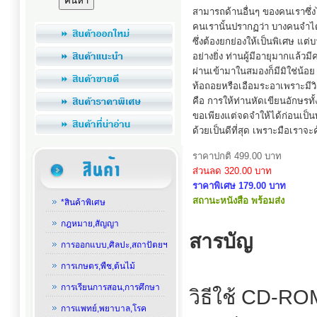
สามารถด้านอื่นๆ ของคนเราซึ่ง
คนเรานั้นปรากฏว่า บางคนจำได้เ
ซึ่งต้องยกย่องให้เป็นพิเศษ แ
อย่างยิ่ง ท่านผู้มีอายุมากแล้
ผ่านเข้ามาในสมองก็มีมิใช่น้อย สิ
ท้อถอยหรือเอือมระอาเพราะมีวิ
คือ การให้ท่านหัดเขียนอักษรท
ขอเพียงแต่จดจำให้ได้ก่อนเป็น
ด้วยเป็นดีที่สุด เพราะมือเราจะ
ราคาปกติ 499.00 บาท
ส่วนลด 320.00 บาท
ราคาพิเศษ 179.00 บาท
สถานะหนังสือ พร้อมส่ง
*สินค้าพิเศษ
กฎหมาย,สัญญา
สารบัญ
การออกแบบ,ศิลปะ,สถาปัตยฯ
การเกษตร,พืช,ต้นไม้
การเรียนการสอน,การศึกษา
วิธีใช้ CD-RO
การแพทย์,พยาบาล,โรค