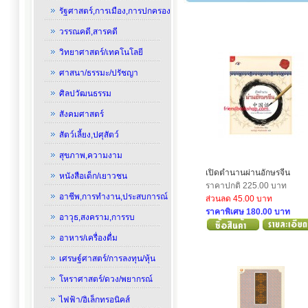
รัฐศาสตร์,การเมือง,การปกครอง
วรรณคดี,สารคดี
วิทยาศาสตร์/เทคโนโลยี
ศาสนา/ธรรมะ/ปรัชญา
ศิลปวัฒนธรรม
สังคมศาสตร์
สัตว์เลี้ยง,ปศุสัตว์
สุขภาพ,ความงาม
เปิดตำนานผ่านอักษรจีน
หนังสือเด็ก/เยาวชน
ราคาปกติ 225.00 บาท
อาชีพ,การทำงาน,ประสบการณ์
ส่วนลด 45.00 บาท
ราคาพิเศษ 180.00 บาท
อาวุธ,สงคราม,การรบ
อาหาร/เครื่องดื่ม
เศรษฐ์ศาสตร์/การลงทุน/หุ้น
โหราศาสตร์/ดวง/พยากรณ์
ไฟฟ้า/อิเล็กทรอนิคส์