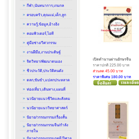
กีฬา,นันทนาการ,เกมกล
ครอบครัว,คุณแม่,เด็ก,ลูก
ความรู้,ข้อมูล,อ้างอิง
คอมพิวเตอร์,ไอที
คู่มือช่าง/วิศวกรรม
งานฝีมือ,งานประดิษฐ์
เปิดตำนานผ่านอักษรจีน
จิตวิทยา/พัฒนาตนเอง
ราคาปกติ 225.00 บาท
ชีวประวัติ,ประวัติคนดัง
ส่วนลด 45.00 บาท
ราคาพิเศษ 180.00 บาท
ตลก,ขันขำ,แปลกประหลาด
ท่องเที่ยว,เดินทาง,แผนที่
นวนิยายแนวชีวิตและสังคม
นวนิยายแนววิทยาศาสตร์
นิยาย/วรรณกรรม/เรื่องสั้น
นิยาย/วรรณกรรมจีน/กำลัง
ภายใน
นิยาย/วรรณกรรมภูตผี,ปีศาจ