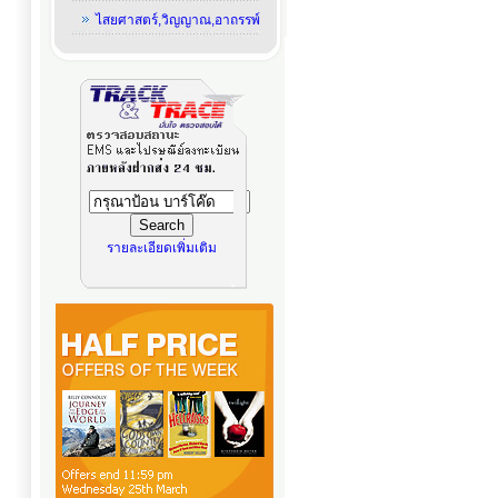
ไสยศาสตร์,วิญญาณ,อาถรรพ์
รายละเอียดเพิ่มเติม