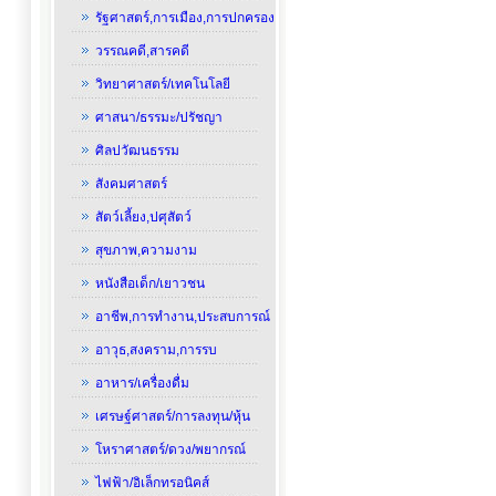
รัฐศาสตร์,การเมือง,การปกครอง
วรรณคดี,สารคดี
วิทยาศาสตร์/เทคโนโลยี
ศาสนา/ธรรมะ/ปรัชญา
ศิลปวัฒนธรรม
สังคมศาสตร์
สัตว์เลี้ยง,ปศุสัตว์
สุขภาพ,ความงาม
หนังสือเด็ก/เยาวชน
อาชีพ,การทำงาน,ประสบการณ์
อาวุธ,สงคราม,การรบ
อาหาร/เครื่องดื่ม
เศรษฐ์ศาสตร์/การลงทุน/หุ้น
โหราศาสตร์/ดวง/พยากรณ์
ไฟฟ้า/อิเล็กทรอนิคส์