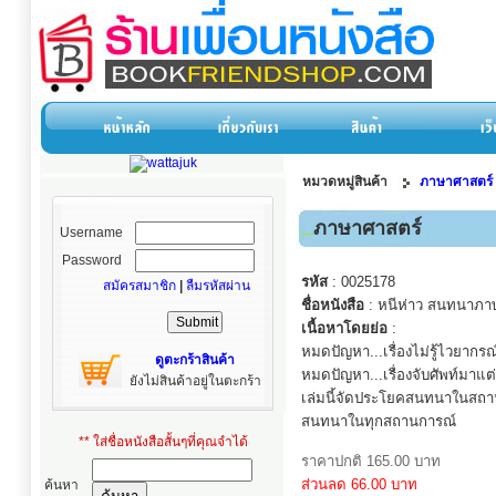
หมวดหมู่สินค้า
ภาษาศาสตร์
ภาษาศาสตร์
Username
Password
รหัส
: 0025178
สมัครสมาชิก
|
ลืมรหัสผ่าน
ชื่อหนังสือ
: หนีห่าว สนทนาภาษ
เนื้อหาโดยย่อ
:
หมดปัญหา...เรื่องไม่รู้ไวยากร
ดูตะกร้าสินค้า
หมดปัญหา...เรื่องจับศัพท์มาแ
ยังไม่สินค้าอยู่ในตะกร้า
เล่มนี้จัดประโยคสนทนาในสถา
สนทนาในทุกสถานการณ์
** ใส่ชื่อหนังสือสั้นๆที่คุณจำได้
ราคาปกติ 165.00 บาท
ส่วนลด 66.00 บาท
ค้นหา